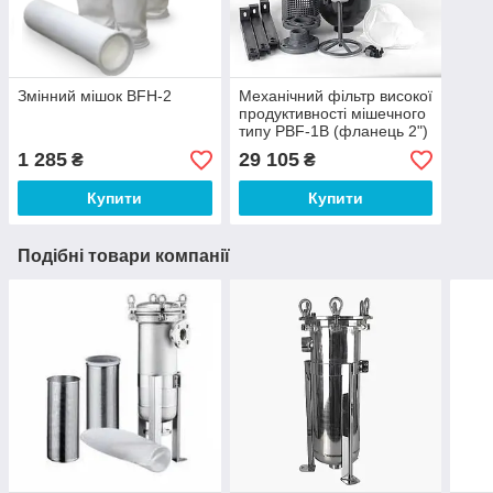
Змінний мішок BFH-2
Механічний фільтр високої
продуктивності мішечного
типу PBF-1B (фланець 2")
1 285
29 105
₴
₴
Купити
Купити
Подібні товари компанії