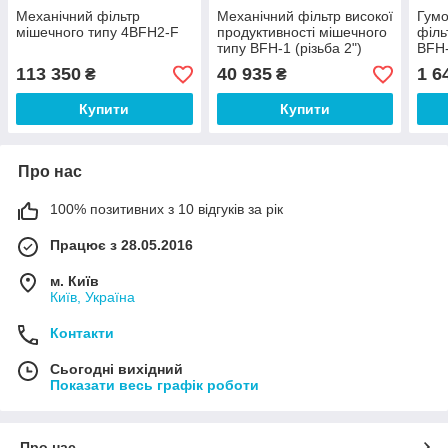
Механічний фільтр
Механічний фільтр високої
Гумо
мішечного типу 4BFH2-F
продуктивності мішечного
філь
типу BFH-1 (різьба 2")
BFH
113 350
40 935
1 6
₴
₴
Купити
Купити
Про нас
100% позитивних з 10 відгуків за рік
Працює з 28.05.2016
м. Київ
Київ, Україна
Контакти
Сьогодні вихідний
Показати весь графік роботи
Про нас