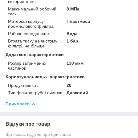
використання
Максимальний робочий
8 МПа
тиск
Матеріал корпусу
Пластмаса
промислового фільтра
Робоче середовище
Вода
Втрата тиску на чистому
1 бар
фільтрі, не більше
Додаткові характеристики
Розмір затриманих
130 мкм
частинок
Користувальницькі характеристики
Продуктивність
20
Тип фільтра грубої очистки
Дисковий
Приховати
Відгуки про товар
Ще немає відгуків про цей товар