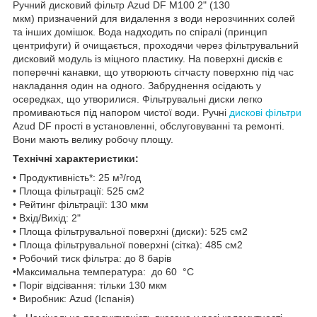
Ручний дисковий фільтр Azud DF M100 2" (130
мкм) призначений для видалення з води нерозчинних солей
та інших домішок. Вода надходить по спіралі (принцип
центрифуги) й очищається, проходячи через фільтрувальний
дисковий модуль із міцного пластику. На поверхні дисків є
поперечні канавки, що утворюють сітчасту поверхню під час
накладання один на одного. Забруднення осідають у
осередках, що утворилися. Фільтрувальні диски легко
промиваються під напором чистої води. Ручні
дискові фільтри
Azud DF прості в установленні, обслуговуванні та ремонті.
Вони мають велику робочу площу.
Технічні характеристики:
• Продуктивність*: 25 м³/год
• Площа фільтрації: 525
см
2
• Рейтинг фільтрації: 130 мкм
• Вхід/Вихід: 2"
• Площа фільтрувальної поверхні (диски): 525
см
2
• Площа фільтрувальної поверхні (сітка): 485
см
2
• Робочий тиск фільтра: до 8 барів
•Максимальна температура: до 60 °C
• Поріг відсівання: тільки 130 мкм
• Виробник: Azud (Іспанія)