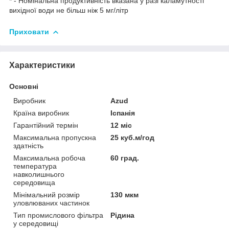
* - Номінальна продуктивність вказана у разі каламутності
вихідної води не більш ніж 5 мг/літр
Приховати
Характеристики
Основні
Виробник
Azud
Країна виробник
Іспанія
Гарантійний термін
12 міс
Максимальна пропускна
25 куб.м/год
здатність
Максимальна робоча
60 град.
температура
навколишнього
середовища
Мінімальний розмір
130 мкм
уловлюваних частинок
Тип промислового фільтра
Рідина
у середовищі