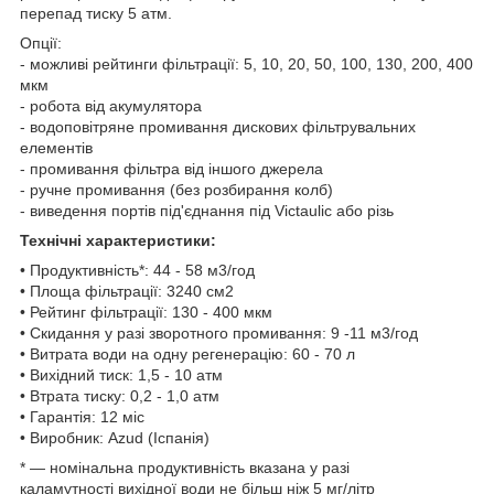
перепад тиску 5 атм.
Опції:
- можливі рейтинги фільтрації: 5, 10, 20, 50, 100, 130, 200, 400
мкм
- робота від акумулятора
- водоповітряне промивання дискових фільтрувальних
елементів
- промивання фільтра від іншого джерела
- ручне промивання (без розбирання колб)
- виведення портів під'єднання під Victaulic або різь
Технічні характеристики:
• Продуктивність*: 44 - 58 м3/год
• Площа фільтрації: 3240 см2
• Рейтинг фільтрації: 130 - 400 мкм
• Скидання у разі зворотного промивання: 9 -11 м3/год
• Витрата води на одну регенерацію: 60 - 70 л
• Вихідний тиск: 1,5 - 10 атм
• Втрата тиску: 0,2 - 1,0 атм
• Гарантія: 12 міс
• Виробник: Azud (Іспанія)
* — номінальна продуктивність вказана у разі
каламутності вихідної води не більш ніж 5 мг/літр