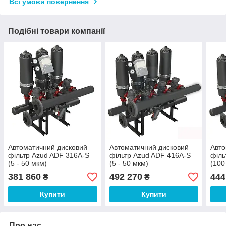
Всі умови повернення
Подібні товари компанії
Автоматичний дисковий
Автоматичний дисковий
Авто
фільтр Azud ADF 316A-S
фільтр Azud ADF 416A-S
філь
(5 - 50 мкм)
(5 - 50 мкм)
(100
381 860
492 270
444
₴
₴
Купити
Купити
Про нас