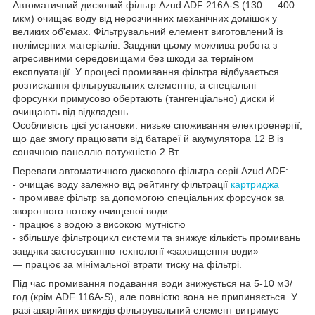
Автоматичний дисковий фільтр Azud ADF 216A-S (130 — 400
мкм) очищає воду від нерозчинних механічних домішок у
великих об'ємах. Фільтрувальний елемент виготовлений із
полімерних матеріалів. Завдяки цьому можлива робота з
агресивними середовищами без шкоди за терміном
експлуатації. У процесі промивання фільтра відбувається
розтискання фільтрувальних елементів, а спеціальні
форсунки примусово обертають (тангенціально) диски й
очищають від відкладень.
Особливість цієї установки: низьке споживання електроенергії,
що дає змогу працювати від батареї й акумулятора 12 В із
сонячною панеллю потужністю 2 Вт.
Переваги автоматичного дискового фільтра серії Azud ADF:
- очищає воду залежно від рейтингу фільтрації
картриджа
- промиває фільтр за допомогою спеціальних форсунок за
зворотного потоку очищеної води
- працює з водою з високою мутністю
- збільшує фільтроцикл системи та знижує кількість промивань
завдяки застосуванню технології «захвищення води»
— працює за мінімальної втрати тиску на фільтрі.
Під час промивання подавання води знижується на 5-10 м3/
год (крім ADF 116A-S), але повністю вона не припиняється. У
разі аварійних викидів фільтрувальний елемент витримує