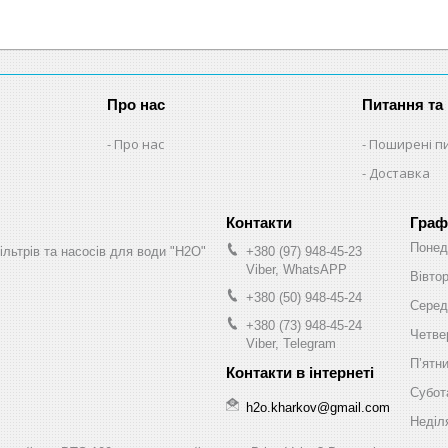
Про нас
Питання та 
Про нас
Поширені п
Доставка
Граф
Понед
ільтрів та насосів для води "H2O"
+380 (97) 948-45-23
Viber, WhatsAPP
Вівто
+380 (50) 948-45-24
Серед
+380 (73) 948-45-24
Четве
Viber, Telegram
Пʼятн
Субот
h2o.kharkov@gmail.com
Неділ