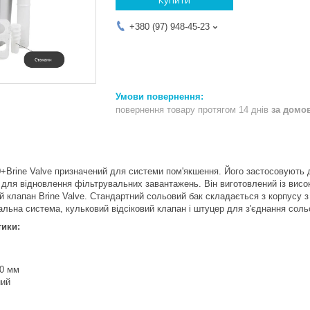
+380 (97) 948-45-23
повернення товару протягом 14 днів
за домо
Brine Valve призначений для системи пом'якшення. Його застосовують д
й для відновлення фільтрувальних завантажень. Він виготовлений із висок
 клапан Brine Valve. Стандартний сольовий бак складається з корпусу з 
льна система, кульковий відсіковий клапан і штуцер для з'єднання соль
тики:
80 мм
ний