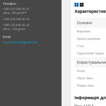
+380 (97) 948-45-23
Характеристик
Viber, WhatsAPP
+380 (50) 948-45-24
Основні
+380 (73) 948-45-24
Viber, Telegram
Виробник
Країна виробник
h2o.kharkov@gmail.com
Стан
Гарантійний термін
Користувальни
Колір
Обсяг бака
Форма бака
Інформація дл
Ціна:
4 540 ₴