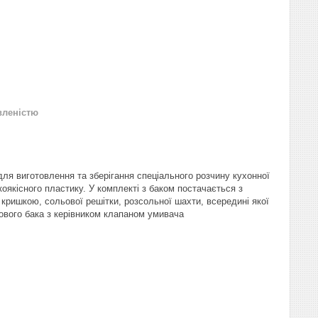
вленістю
ля виготовлення та зберігання спеціального розчину кухонної
оякісного пластику. У комплекті з баком постачається з
кришкою, сольової решітки, розсольної шахти, всередині якої
ового бака з керівником клапаном умивача