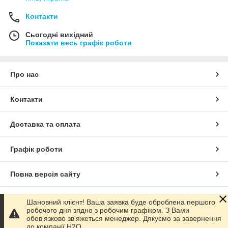
Контакти
Сьогодні вихідний
Показати весь графік роботи
Про нас
Контакти
Доставка та оплата
Графік роботи
Повна версія сайту
Сайт створено на маркетплейсі
Prom.ua
Шановний клієнт! Ваша заявка буде оброблена першого
робочого дня згідно з робочим графіком. З Вами
обов'язково зв'яжеться менеджер. Дякуємо за завернення
Політика конфіденційності
до компанії H2O.