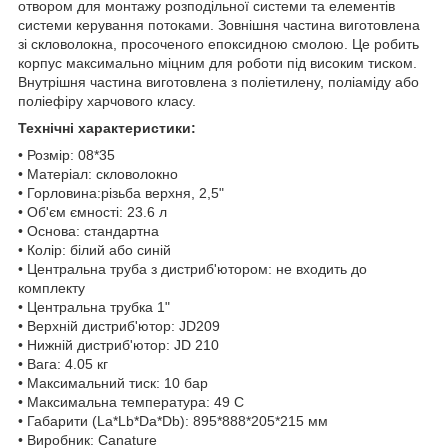
отвором для монтажу розподільної системи та елементів
системи керування потоками. Зовнішня частина виготовлена
зі скловолокна, просоченого епоксидною смолою. Це робить
корпус максимально міцним для роботи під високим тиском.
Внутрішня частина виготовлена з поліетилену, поліаміду або
поліефіру харчового класу.
Технічні характеристики:
• Розмір: 08*35
• Матеріал: скловолокно
• Горловина:різьба верхня, 2,5"
• Об'єм ємності: 23.6 л
• Основа: стандартна
• Колір: білий або синій
• Центральна труба з дистриб'ютором: не входить до
комплекту
• Центральна трубка 1"
• Верхній дистриб'ютор: JD209
• Нижній дистриб'ютор: JD 210
• Вага: 4.05 кг
• Максимальний тиск: 10 бар
• Максимальна температура: 49 С
• Габарити (La*Lb*Da*Db): 895*888*205*215 мм
• Виробник: Canature