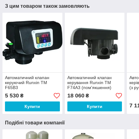
З цим товаром також замовляють
Автоматичний клапан
Автоматичний клапан
Авто
керуючий Runxin TM
керування Runxin TM
кері
F65B3
F74A3 (пом'якшення)
(з р
5 530
18 060
₴
₴
7 1
Купити
Купити
Подібні товари компанії