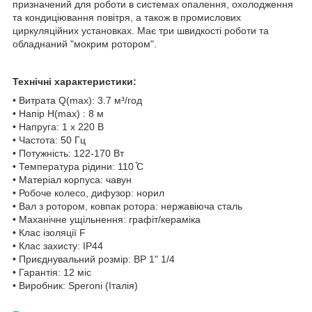
призначений для роботи в системах опалення, охолодження
та кондиціювання повітря, а також в промислових
циркуляційних установках. Має три швидкості роботи та
обладнаний "мокрим ротором".
Технічні характеристики:
• Витрата Q(max): 3.7 м³/год
• Напір H(max) : 8 м
• Напруга: 1 x 220 В
• Частота: 50 Гц
• Потужність: 122-170 Вт
• Температура рідини: 110 ̊С
• Матеріал корпуса: чавун
• Робоче колесо, дифузор: норил
• Вал з ротором, ковпак ротора: нержавіюча сталь
• Маханічне ущільнення: графіт/кераміка
• Клас ізоляції F
• Клас захисту: IP44
• Приєднувальний розмір: ВР 1" 1/4
• Гарантія: 12 міс
• Виробник: Speroni (Італія)