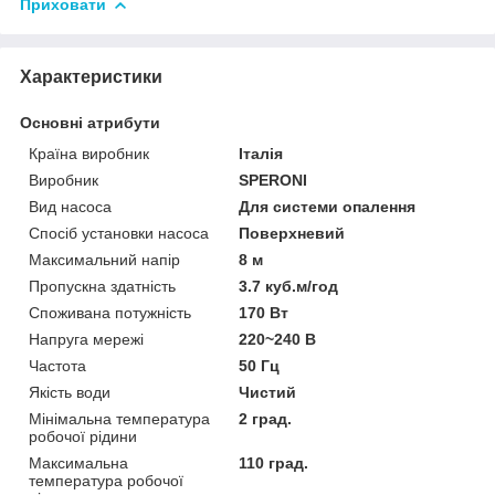
Приховати
Характеристики
Основні атрибути
Країна виробник
Італія
Виробник
SPERONI
Вид насоса
Для системи опалення
Спосіб установки насоса
Поверхневий
Максимальний напір
8 м
Пропускна здатність
3.7 куб.м/год
Споживана потужність
170 Вт
Напруга мережі
220~240 В
Частота
50 Гц
Якість води
Чистий
Мінімальна температура
2 град.
робочої рідини
Максимальна
110 град.
температура робочої