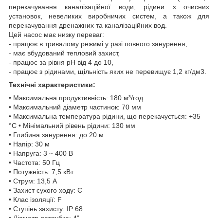
перекачування каналізаційної води, рідини з очисних
установок, невеликих виробничих систем, а також для
перекачування дренажних та каналізаційних вод.
Цей насос має низку переваг:
- працює в тривалому режимі у разі повного занурення,
- має вбудований тепловий захист,
- працює за рівня pH від 4 до 10,
- працює з рідинами, щільність яких не перевищує 1,2 кг/дм3.
Технічні характеристики:
• Максимальна продуктивність: 180 м³/год
• Максимальний діаметр частинок: 70 мм
• Максимальна температура рідини, що перекачується: +35
°C • Мінімальний рівень рідини: 130 мм
• Глибина занурення: до 20 м
• Напір: 30 м
• Напруга: 3 ~ 400 В
• Частота: 50 Гц
• Потужність: 7,5 кВт
• Струм: 13,5 А
• Захист сухого ходу: Є
• Клас ізоляції: F
• Ступінь захисту: IP 68
• Діаметр патрубка: 4”