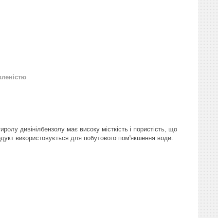
вленістю
ролу дивінілбензолу має високу місткість і пористість, що
родукт використовується для побутового пом'якшення води.