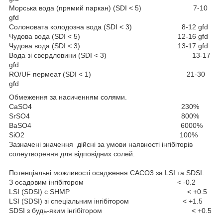
Морська вода (прямий паркан) (SDI < 5) 7-10
gfd
Солоновата колодозна вода (SDI < 3) 8-12 gfd
Чудова вода (SDI < 5) 12-16 gfd
Чудова вода (SDI < 3) 13-17 gfd
Вода зі свердловини (SDI < 3) 13-17
gfd
RO/UF пермеат (SDI < 1) 21-30
gfd
Обмеження за насиченням солями.
CaSO4 230%
SrSO4 800%
BaSO4 6000%
SiO2 100%
Зазначені значення дійсні за умови наявності інгібіторів
солеутворення для відповідних солей.
Потенціальні можливості осадження CACO3 за LSI та SDSI.
З осадовим інгібітором < -0.2
LSI (SDSI) с SHMP < +0.5
LSI (SDSI) зі спеціальним інгібітором < +1.5
SDSI з будь-яким інгібітором < +0.5