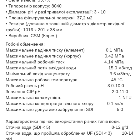
• Типорозмір корпусу: 8040
• Діапазон pH у разі тривалої експлуатації: 3 - 10
• Площа фільтрувальної поверхні: 37,2 м2
• Розміри (довжина х зовнішній діаметр х діаметр вихідної
трубки): 1016 х 201 х 38 мм
• Виробник: CSM (Корея)
Робочі обмеження:
Максимальне падіння тиску (елемент) 0.1 МПа
Максимальне падіння тиску (корпус) 0.42 МПа
Максимальний робочий тиск 4.14 МПа
Максимальний потік вихідної води 15.0 м3/год
Мінімальний вихід концентрату 3.6 м3/год
Максимальна робоча температура 45 °C
Робочий рівень pH 3.0-10.0
Значення CIP pH 2.0-11.0
Максимальна каламутність 1 NTU
Максимальна концентрація вільного хлору 0.1 мг/л
Максимально допустиме забруднення SDI 5.0
Характеристики під час використання різних типів води.
Сточна вода (SDI < 5) 8-12 gfd
Сточна вода, що пройшла оброблення UF (SDI < 3) 10-14
gfd