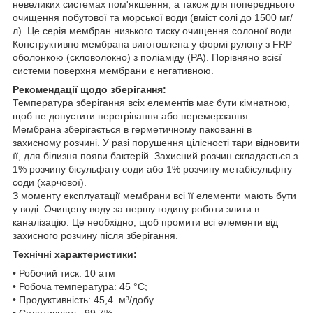
невеликих системах пом'якшення, а також для попереднього
очищення побутової та морської води (вміст солі до 1500 мг/
л). Це серія мембран низького тиску очищення солоної води.
Конструктивно мембрана виготовлена у формі рулону з FRP
оболонкою (скловолокно) з поліаміду (РА). Порівняно всієї
системи поверхня мембрани є негативною.
Рекомендації щодо зберігання:
Температура зберігання всіх елементів має бути кімнатною,
щоб не допустити перегрівання або перемерзання.
Мембрана зберігається в герметичному пакованні в
захисному розчині. У разі порушення цілісності тари відновити
її, для білизня появи бактерій. Захисний розчин складається з
1% розчину бісульфату соди або 1% розчину метабісульфіту
соди (харчової).
З моменту експлуатації мембрани всі її елементи мають бути
у воді. Очищену воду за першу годину роботи злити в
каналізацію. Це необхідно, щоб промити всі елементи від
захисного розчину після зберігання.
Технічні характеристики:
• Робочий тиск: 10 атм
• Робоча температура: 45 °C;
• Продуктивність: 45,4 м³/добу
• Селетивність: 99,7%