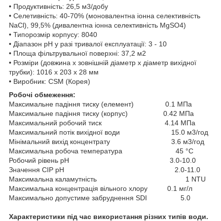
• Продуктивність: 26,5 м3/добу
• Селетивність: 40-70% (моновалентна іонна селективність
NaCl), 99,5% (дивалентна іонна селективність MgSO4)
• Типорозмір корпусу: 8040
• Діапазон pH у разі тривалої експлуатації: 3 - 10
• Площа фільтрувальної поверхні: 37,2 м2
• Розміри (довжина х зовнішній діаметр х діаметр вихідної
трубки): 1016 х 203 х 28 мм
• Виробник: CSM (Корея)
Робочі обмеження:
Максимальне падіння тиску (елемент) 0.1 МПа
Максимальне падіння тиску (корпус) 0.42 МПа
Максимальний робочий тиск 4.14 МПа
Максимальний потік вихідної води 15.0 м3/год
Мінімальний вихід концентрату 3.6 м3/год
Максимальна робоча температура 45 °C
Робочий рівень pH 3.0-10.0
Значення CIP pH 2.0-11.0
Максимальна каламутність 1 NTU
Максимальна концентрація вільного хлору 0.1 мг/л
Максимально допустиме забруднення SDI 5.0
Характеристики під час використання різних типів води.