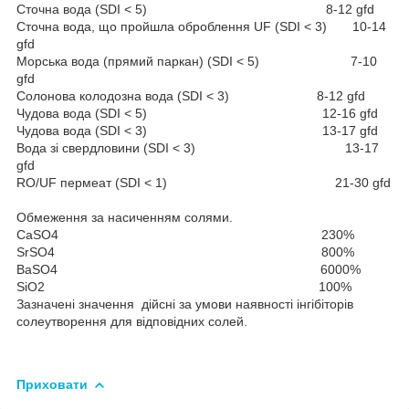
Сточна вода (SDI < 5) 8-12 gfd
Сточна вода, що пройшла оброблення UF (SDI < 3) 10-14
gfd
Морська вода (прямий паркан) (SDI < 5) 7-10
gfd
Солонова колодозна вода (SDI < 3) 8-12 gfd
Чудова вода (SDI < 5) 12-16 gfd
Чудова вода (SDI < 3) 13-17 gfd
Вода зі свердловини (SDI < 3) 13-17
gfd
RO/UF пермеат (SDI < 1) 21-30 gfd
Обмеження за насиченням солями.
CaSO4 230%
SrSO4 800%
BaSO4 6000%
SiO2 100%
Зазначені значення дійсні за умови наявності інгібіторів
солеутворення для відповідних солей.
Приховати