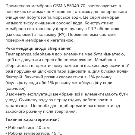
Промислова мембрана CSM NE8040-70 застосовується в
невеликих системах пом'якшення, а також для попереднього
очищення побутової та морської води. Це серія мембран
низького тиску очищення солоної води. Конструктивно
мембрана виготовлена у формі рулону з FRP оболонкою
(скловолокно) з поліаміду (РА). Порівняно всієї системи
поверхня мембрани є негативною.
Рекомендації щодо зберігання:
Температура зберігання всіх елементів має бути кімнатною,
щоб не допустити перев або перемерзання. Мембрана
зберігається в герметичному пакованні в захисному розчині. У
разі порушення цілісності тари відновити її, для білизня появи
бактерій. Захисний розчин складається з 1% розчину
бісульфату соди або 1% розчину метабісульфіту соди
(харчової).
З моменту експлуатації мембрани всі її елементи мають бути
у воді. Очищену воду за першу годину роботи злити в
каналізацію. Це необхідно, щоб промити всі елементи від
захисного розчину після зберігання.
Технічні характеристики:
• Робочий тиск: 40 атм
• Робоча температура: 45 °C;