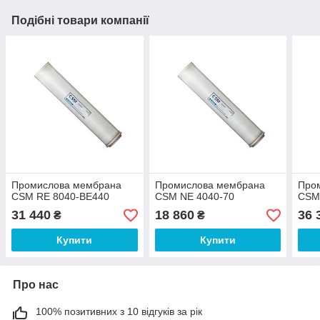
Подібні товари компанії
Промислова мембрана
Промислова мембрана
Про
CSM RE 8040-BE440
CSM NE 4040-70
CSM
31 440
18 860
36 
₴
₴
Купити
Купити
Про нас
100% позитивних з 10 відгуків за рік