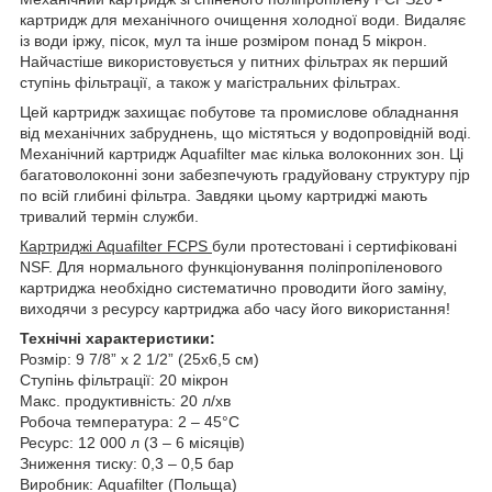
картридж для механічного очищення холодної води. Видаляє
із води іржу, пісок, мул та інше розміром понад 5 мікрон.
Найчастіше використовується у питних фільтрах як перший
ступінь фільтрації, а також у магістральних фільтрах.
Цей картридж захищає побутове та промислове обладнання
від механічних забруднень, що містяться у водопровідній воді.
Механічний картридж Aquafilter має кілька волоконних зон. Ці
багатоволоконні зони забезпечують градуйовану структуру пjр
по всій глибині фільтра. Завдяки цьому картриджі мають
тривалий термін служби.
Картриджі Aquafilter FCPS
були протестовані і сертифіковані
NSF. Для нормального функціонування поліпропіленового
картриджа необхідно систематично проводити його заміну,
виходячи з ресурсу картриджа або часу його використання!
Технічні характеристики:
Розмір: 9 7/8” x 2 1/2” (25x6,5 см)
Ступінь фільтрації: 20 мікрон
Макс. продуктивність: 20 л/хв
Робоча температура: 2 – 45°C
Ресурс: 12 000 л (3 – 6 місяців)
Зниження тиску: 0,3 – 0,5 бар
Виробник: Aquafilter (Польща)