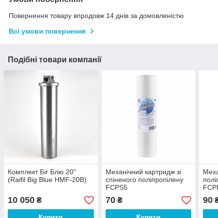
Повернення товару впродовж 14 днів за домовленістю
Всі умови повернення
Подібні товари компанії
Комплект Біг Блю 20"
Механічний картридж зі
Меха
(Raifil Big Blue HMF-20B)
спіненого поліпропілену
полі
FCPS5
FCP
10 050
70
90
₴
₴
Купити
Купити