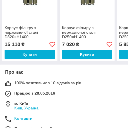
Корпус фільтру з
Корпус фільтру з
Корп
нержавіючої сталі
нержавіючої сталі
нерж
D320×H1400
D250×H1400
D25
15 110
7 020
5 8
₴
₴
Купити
Купити
Про нас
100% позитивних з 10 відгуків за рік
Працює з 28.05.2016
м. Київ
Київ, Україна
Контакти