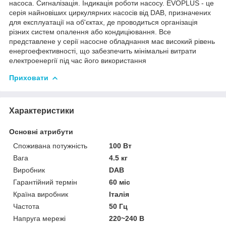
насоса. Сигналізація. Індикація роботи насосу. EVOPLUS - це
серія найновіших циркулярних насосів від DAB, призначених
для експлуатації на об'єктах, де проводиться організація
різних систем опалення або кондиціювання. Все
представлене у серії насосне обладнання має високий рівень
енергоефективності, що забезпечить мінімальні витрати
електроенергії під час його використання
Приховати
Характеристики
Основні атрибути
Споживана потужність
100 Вт
Вага
4.5 кг
Виробник
DAB
Гарантійний термін
60 міс
Країна виробник
Італія
Частота
50 Гц
Напруга мережі
220~240 В