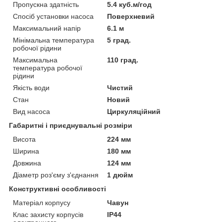
Пропускна здатність
5.4 куб.м/год
Спосіб установки насоса
Поверхневий
Максимальний напір
6.1 м
Мінімальна температура
5 град.
робочої рідини
Максимальна
110 град.
температура робочої
рідини
Якість води
Чистий
Стан
Новий
Вид насоса
Циркуляційний
Габаритні і приєднувальні розміри
Висота
224 мм
Ширина
180 мм
Довжина
124 мм
Діаметр роз'єму з'єднання
1 дюйм
Конструктивні особливості
Матеріал корпусу
Чавун
Клас захисту корпусів
IP44