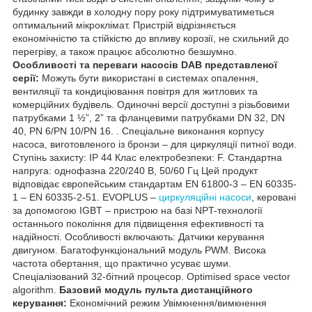
будинку завжди в холодну пору року підтримуватиметься
оптимальний мікроклімат. Пристрій відрізняється
економічністю та стійкістю до впливу корозії, не схильний до
перегріву, а також працює абсолютно безшумно.
Особливості та переваги насосів DAB представленої
серії:
Можуть бути використані в системах опалення,
вентиляції та кондиціювання повітря для житлових та
комерційних будівель. Одиночні версії доступні з різьбовими
патрубками 1 ½”, 2” та фланцевими патрубками DN 32, DN
40, PN 6/PN 10/PN 16. . Спеціальне виконання корпусу
насоса, виготовленого із бронзи – для циркуляції питної води.
Ступінь захисту: IP 44 Клас електробезпеки: F. Стандартна
напруга: однофазна 220/240 В, 50/60 Гц Цей продукт
відповідає європейським стандартам EN 61800-3 – EN 60335-
1 – EN 60335-2-51. EVOPLUS –
циркуляційні насоси
, керовані
за допомогою IGBT – пристрою на базі NPT-технології
останнього покоління для підвищення ефективності та
надійності. Особливості включають: Датчики керування
двигуном. Багатофункціональний модуль PWM. Висока
частота обертання, що практично усуває шуми.
Спеціалізований 32-бітний процесор. Optimised space vector
algorithm.
Базовий модуль пульта дистанційного
керування:
Економічний режим Увімкнення/вимкнення