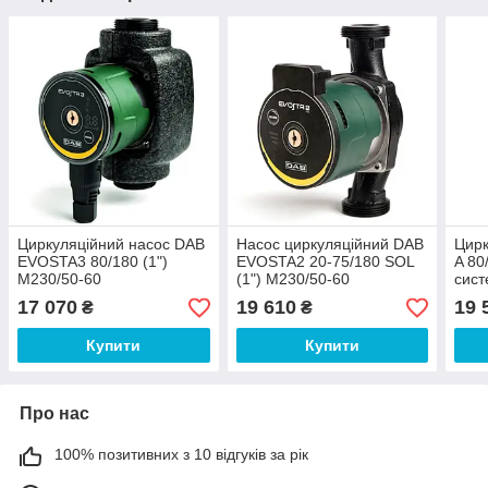
Циркуляційний насос DAB
Насос циркуляційний DAB
Цирк
EVOSTA3 80/180 (1")
EVOSTA2 20-75/180 SOL
A 80
M230/50-60
(1") M230/50-60
сист
17 070
19 610
19 
₴
₴
Купити
Купити
Про нас
100% позитивних з 10 відгуків за рік