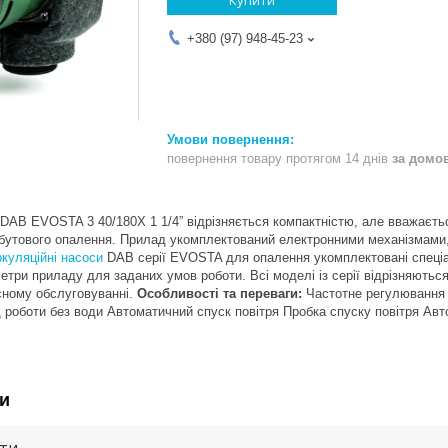
+380 (97) 948-45-23
повернення товару протягом 14 днів
за домо
 DAB EVOSTA 3 40/180Х 1 1/4” відрізняється компактністю, але вважаєт
обутового опалення. Прилад укомплектований електронними механізмами
куляційні насоси
DAB серії EVOSTA для опалення укомплектовані спеціа
три приладу для заданих умов роботи. Всі моделі із серії відрізняють
існому обслуговуванні.
Особливості та переваги:
Частотне регулювання 
д роботи без води Автоматичний спуск повітря Пробка спуску повітря Ав
и
ути