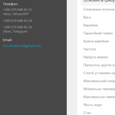
+380 (97) 948-45-23
Споживана потужні
Viber, WhatsAPP
Вага
+380 (50) 948-45-24
Виробник
+380 (73) 948-45-24
Viber, Telegram
Гарантійний термін
Країна виробник
h2o.kharkov@gmail.com
Частота
Напруга мережі
Пропускна здатніст
Спосіб установки н
Максимальний напі
Мінімальна темпера
Максимальна темпер
Якість води
Стан