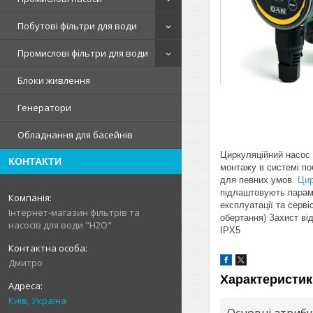
Побутові фільтри для води
Промислові фільтри для води
Блоки живлення
Генератори
Обладнання для басейнів
Циркуляційний насос
КОНТАКТИ
монтажу в системі п
для певних умов.
Цир
підлаштовують параме
експлуатації та серв
Інтернет-магазин фільтрів та
обертання) Захист ві
насосів для води "H2O"
IPX5
Дмитро
Характеристик
Київ, Україна
Основні атриб