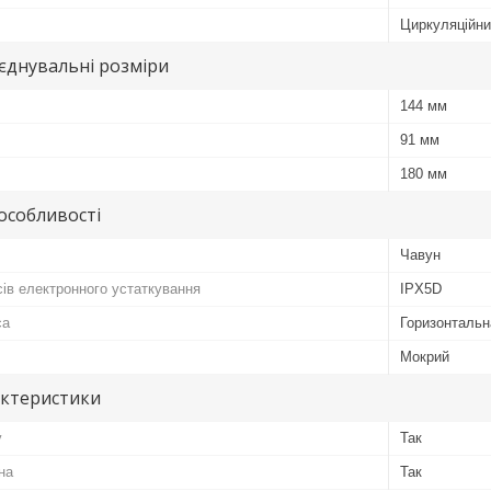
Циркуляційн
иєднувальні розміри
144 мм
91 мм
180 мм
особливості
Чавун
сів електронного устаткування
IPX5D
са
Горизонтальн
Мокрий
актеристики
у
Так
на
Так