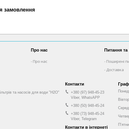
я замовлення
Про нас
Питання та 
Про нас
Поширені п
Доставка
Граф
Понед
ільтрів та насосів для води "H2O"
+380 (97) 948-45-23
Viber, WhatsAPP
Вівто
+380 (50) 948-45-24
Серед
+380 (73) 948-45-24
Четве
Viber, Telegram
Пʼятн