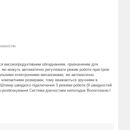
вленістю
ься високопродуктивним обладнанням, призначеним для
, які можуть автоматично регулювати режим роботи пристрою
льними електронними механізмами, які автоматично
ся компактними розмірами, тому вважаються зручними в
Штекер швидкого підключення 3 режими роботи (9 швидкостей
то-розблокування Система діагностики неполадок Вологозахист