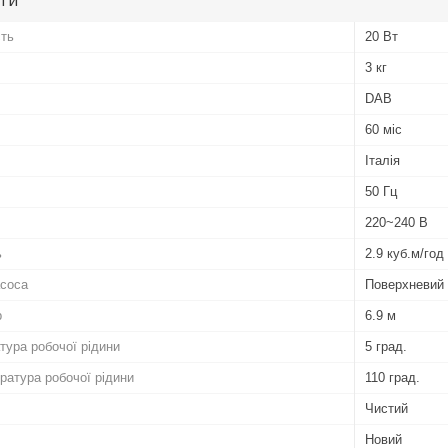
сть
20 Вт
3 кг
DAB
60 міс
Італія
50 Гц
220~240 В
ь
2.9 куб.м/год
асоса
Поверхневий
р
6.9 м
тура робочої рідини
5 град.
атура робочої рідини
110 град.
Чистий
Новий