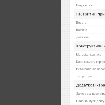
Вид насоса
Габаритні і пр
Висота
Ширина
Довжина
Конструктивні 
Матеріал корпусу
Клас захисту корпу
Встановлення насо
Тип ротора
Додаткові хар
Захист від перегрів
Плавний пуск двигу