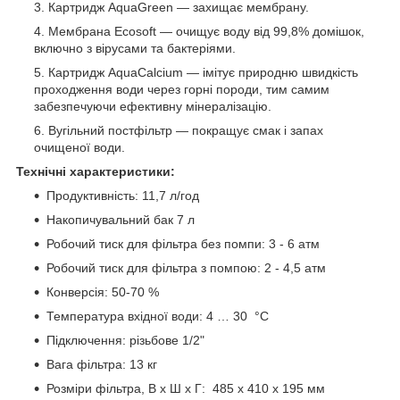
Картридж AquaGreen — захищає мембрану.
Мембрана Ecosoft — очищує воду від 99,8% домішок,
включно з вірусами та бактеріями.
Картридж AquaCalcium — імітує природню швидкість
проходження води через горні породи, тим самим
забезпечуючи ефективну мінералізацію.
Вугільний постфільтр — покращує смак і запах
очищеної води.
Технічні характеристики:
Продуктивність: 11,7 л/год
Накопичувальний бак 7 л
Робочий тиск для фільтра без помпи: 3 - 6 атм
Робочий тиск для фільтра з помпою: 2 - 4,5 атм
Конверсія: 50-70 %
Температура вхідної води: 4 … 30 °С
Підключення: різьбове 1/2"
Вага фільтра: 13 кг
Розміри фільтра, В х Ш х Г: 485 х 410 х 195 мм