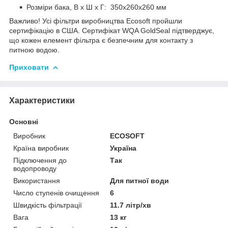
Розміри бака, В х Ш х Г: 350х260х260 мм
Важливо! Усі фільтри виробництва Ecosoft пройшли
сертифікацію в США. Сертифікат WQA GoldSeal підтверджує,
що кожен елемент фільтра є безпечним для контакту з
питною водою.
Приховати
Характеристики
Основні
Виробник
ECOSOFT
Країна виробник
Україна
Підключення до
Так
водопроводу
Використання
Для питної води
Число ступенів очищення
6
Швидкість фільтрації
11.7 літр/хв
Вага
13 кг