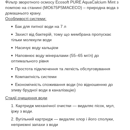
Фільтр зворотного осмосу Ecosoft PURE AquaCalcium Mint з
помпою на станині (MO675PSMACECO) – природна вода з
домашнього крану.
Особливості системи:
Бак для питної води на 7 л
Захист від бактерій, тому що мембрана пропускає
тільки молекули води
Насичує воду кальцієм
Наповнює воду мінералами (55‒65 мг/л) до
оптимального рівня
Простота підключення та легкість обслуговування
Компактність системи
Економічність споживання води (по відношенню до
зливу брудної води в каналізацію)
Стадії очищення води
Картридж механічної очистки — видаляє пісок, мул,
іржу з води.
Вугільний картридж — видаляє хлор і його сполуки,
неприємні запахи з води