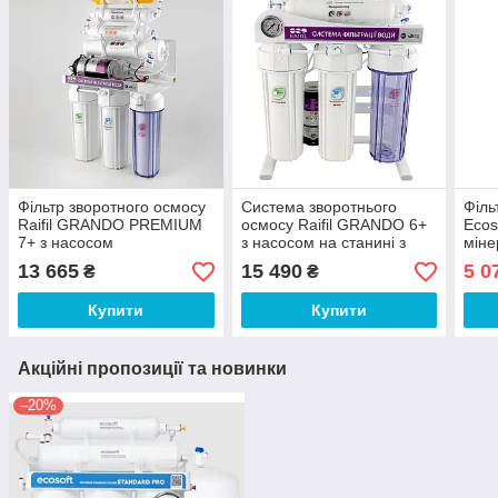
Фільтр зворотного осмосу
Система зворотнього
Філь
Raifil GRANDO PREMIUM
осмосу Raifil GRANDO 6+
Ecos
7+ з насосом
з насосом на станині з
міне
манометром 75G
13 665
15 490
5 0
₴
₴
Купити
Купити
Акційні пропозиції та новинки
–20%