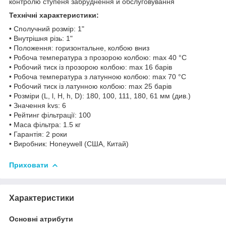
контролю ступеня забруднення й обслуговування
Технічні характеристики:
• Сполучний розмір: 1"
• Внутрішня різь: 1"
• Положення: горизонтальне, колбою вниз
• Робоча температура з прозорою колбою: max 40 °C
• Робочий тиск із прозорою колбою: max 16 барів
• Робоча температура з латунною колбою: max 70 °C
• Робочий тиск із латунною колбою: max 25 барів
• Розміри (L, l, H, h, D): 180, 100, 111, 180, 61 мм (див.)
• Значення kvs: 6
• Рейтинг фільтрації: 100
• Маса фільтра: 1.5 кг
• Гарантія: 2 роки
• Виробник: Honeywell (США, Китай)
Приховати
Характеристики
Основні атрибути