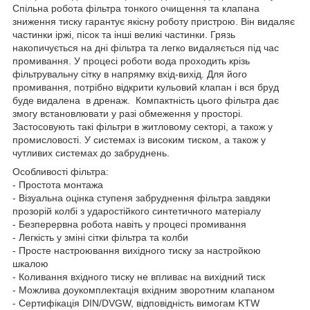
Спільна робота фільтра тонкого очищення та клапана
зниження тиску гарантує якісну роботу пристрою. Він видаляє
частинки іржі, пісок та інші великі частинки. Грязь
накопичується на дні фільтра та легко видаляється під час
промивання. У процесі роботи вода проходить крізь
фільтрувальну сітку в напрямку вхід-вихід. Для його
промивання, потрібно відкрити кульовий клапан і вся бруд
буде видалена в дренаж. Компактність цього фільтра дає
змогу встановлювати у разі обмеження у просторі.
Застосовують такі фільтри в житловому секторі, а також у
промисловості. У системах із високим тиском, а також у
чутливих системах до забруднень.
Особливості фільтра:
- Простота монтажа
- Візуальна оцінка ступеня забруднення фільтра завдяки
прозорій колбі з ударостійкого синтетичного матеріалу
- Безперервна робота навіть у процесі промивання
- Легкість у зміні сітки фільтра та колби
- Просте настроювання вихідного тиску за настройкою
шкалою
- Коливання вхідного тиску не впливає на вихідний тиск
- Можлива доукомплектація вхідним зворотним клапаном
- Сертифікація DIN/DVGW, відповідність вимогам KTW