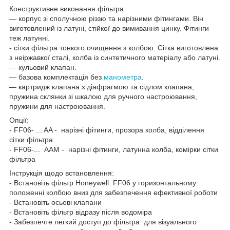
Конструктивне виконання фільтра:
— корпус зі сполучною різзю та нарізними фітингами. Він
виготовлений із латуні, стійкої до вимивання цинку. Фітинги
теж латунні.
- сітки фільтра тонкого очищення з колбою. Сітка виготовлена
з неіржавкої сталі, колба із синтетичного матеріалу або латуні.
— кульовий клапан.
— базова комплектація без
манометра
.
— картридж клапана з діафрагмою та сідлом клапана,
пружина склянки зі шкалою для ручного настроювання,
пружини для настроювання.
Опції:
- FF06- ... AA - нарізні фітинги, прозора колба, відділення
сітки фільтра
- FF06-... AAM - нарізні фітинги, латунна колба, комірки сітки
фільтра
Інструкція щодо встановлення:
- Встановіть фільтр Honeywell FF06 у горизонтальному
положенні колбою вниз для забезпечення ефективної роботи
- Встановіть осьові клапани
- Встановіть фільтр відразу після водоміра
- Забезпечте легкий доступ до фільтра для візуального