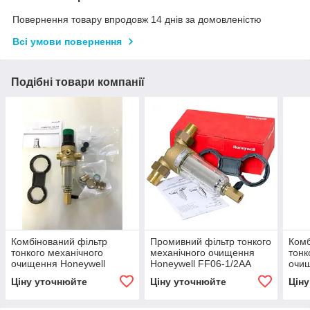
Повернення товару впродовж 14 днів за домовленістю
Всі умови повернення
Подібні товари компанії
Комбінований фільтр
Промивний фільтр тонкого
Комб
тонкого механічного
механічного очищення
тонк
очищення Honeywell
Honeywell FF06-1/2AA
очищ
FK06-3/4AA
FK0
Ціну уточнюйте
Ціну уточнюйте
Цін